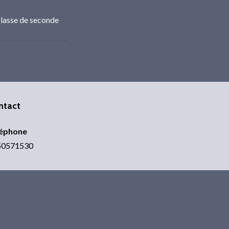
classe de seconde
ntact
léphone
50571530