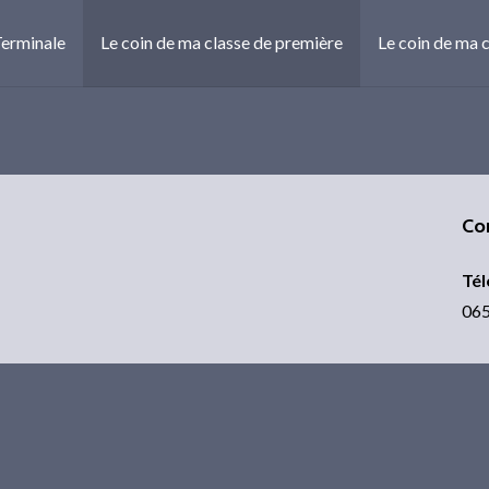
Terminale
Le coin de ma classe de première
Le coin de ma 
Co
Té
06